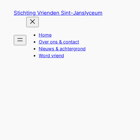
Ga
Stichting Vrienden Sint-Janslyceum
naar
de
inhoud
Home
Over ons & contact
Nieuws & achtergrond
Word vriend