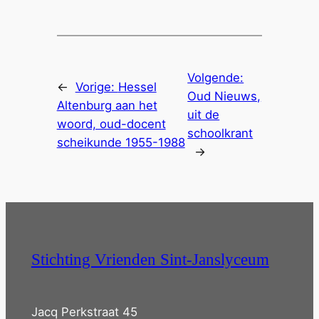
Volgende:
←
Vorige:
Hessel
Oud Nieuws,
Altenburg aan het
uit de
woord, oud-docent
schoolkrant
scheikunde 1955-1988
→
Stichting Vrienden Sint-Janslyceum
Jacq Perkstraat 45